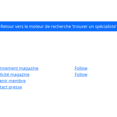
Retour vers le moteur de recherche ‘trouver un spécialiste’
nnement magazine
Follow
licité magazine
Follow
enir membre
tact presse