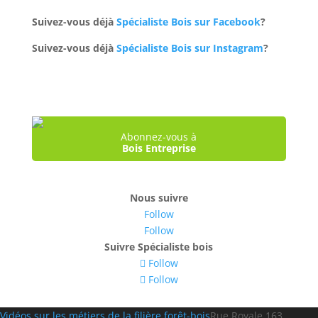
Suivez-vous déjà
Spécialiste Bois sur Facebook
?
Suivez-vous déjà
Spécialiste Bois sur Instagram
?
Abonnez-vous à
Bois Entreprise
Nous suivre
Follow
Follow
Suivre Spécialiste bois
Follow
Follow
Navigation
Vidéos sur les métiers de la filière forêt-bois
Rue Royale,163